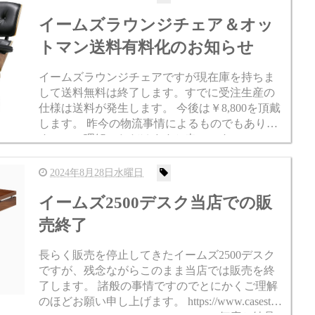
イームズラウンジチェア＆オッ
トマン送料有料化のお知らせ
イームズラウンジチェアですが現在庫を持ちま
して送料無料は終了します。すでに受注生産の
仕様は送料が発生します。 今後は￥8,800を頂戴
します。 昨今の物流事情によるものでもありま
すのでご理解いただけますと幸いです。 case stu
dy shop nagoya 愛知県名古屋市中区...
2024年8月28日水曜日
イームズ2500デスク当店での販
売終了
長らく販売を停止してきたイームズ2500デスク
ですが、残念ながらこのまま当店では販売を終
了します。 諸般の事情ですのでとにかくご理解
のほどお願い申し上げます。 https://www.casestud