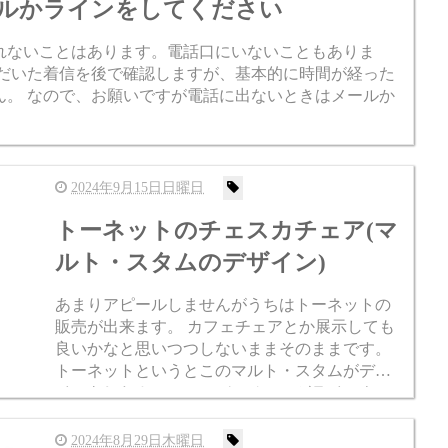
ルかラインをしてください
れないことはあります。電話口にいないこともありま
ただいた着信を後で確認しますが、基本的に時間が経った
ん。 なので、お願いですが電話に出ないときはメールか
2024年9月15日日曜日
トーネットのチェスカチェア(マ
ルト・スタムのデザイン)
あまりアピールしませんがうちはトーネットの
販売が出来ます。 カフェチェアとか展示しても
良いかなと思いつつしないままそのままです。
トーネットというとこのマルト・スタムがデザ
インをしたカンティレバーチェアがラインナッ
プされています。こちらも販売できます。 見た
目はマルセル・ブロイヤ...
2024年8月29日木曜日