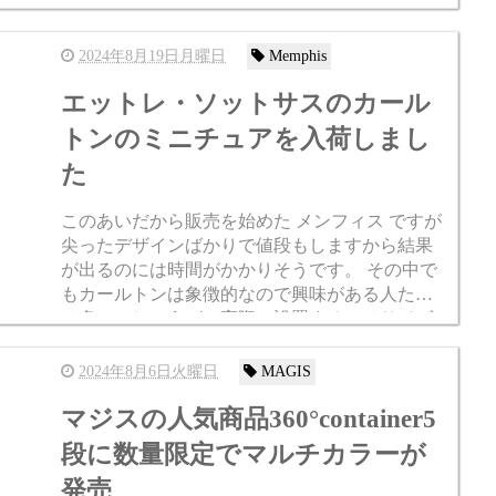
ynagoya.jp/SHOP/eames2500desk.html 何度か納品...
2024年8月19日月曜日
Memphis
エットレ・ソットサスのカール
トンのミニチュアを入荷しまし
た
このあいだから販売を始めた メンフィス ですが
尖ったデザインばかりで値段もしますから結果
が出るのには時間がかかりそうです。 その中で
もカールトンは象徴的なので興味がある人たち
は多いでしょうが、実際に設置するにはサイズ
も値段もすごいです。 でもミニチュアが存在す
るので入荷しました。...
2024年8月6日火曜日
MAGIS
マジスの人気商品360°container5
段に数量限定でマルチカラーが
発売