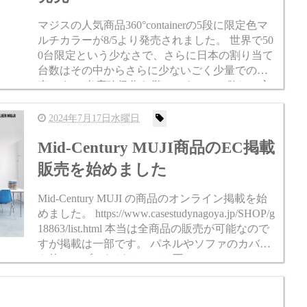
マジスの人気商品360°containerの5段に限定色マ
ルチカラーが8/5より発売されました。 世界で50
0台限定という少なさで、さらに日本の割り当て
台数はその中からさらに少ないごく少量での発
売です。 当店確保分も僅かですので、欲しい方
はお早めにどうぞ。 お盆明けの出荷となるの...
2024年7月17日水曜日
Mid-Century MUJI商品のEC掲載
販売を始めました
Mid-Century MUJI の商品のオンライン掲載を始
めました。 https://www.casestudynagoya.jp/SHOP/g
18863/list.html 本当は全商品の販売が可能なので
すが掲載は一部です。 パネルやソファのカバー
や他テーブルなどはECには不...