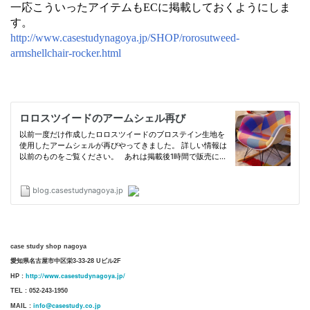
一応こういったアイテムもECに掲載しておくようにしま
す。
http://www.casestudynagoya.jp/SHOP/rorosutweed-
armshellchair-rocker.html
case study shop nagoya
愛知県名古屋市中区栄3-33-28 Uビル2F
http://www.casestudynagoya.jp/
HP :
TEL : 052-243-1950
info@casestudy.co.jp
MAIL :