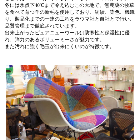
冬には氷点下40℃まで冷え込むこの大地で、無農薬の牧草
を食べて育つ羊の新毛を使用しており、紡績、染色、機織
り、製品化までの一連の工程をラウマ社と自社とで行い、
品質管理まで徹底されています。
出来上がったピュアニューウールは防寒性と保湿性に優
れ、弾力のあるボリューミーさが魅力です。
また汚れに強く毛玉が出来にくいのが特徴です。