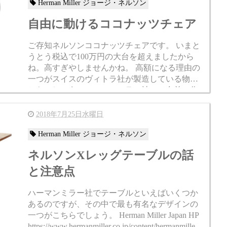
Herman Miller ジョージ・ネルソン
自由に動けるココナッツチェア
ご存知ネルソンココナッツチェアです。 いまと
うとう税込で100万円の大台を超えましたから
ね。高すぎやしませんかね。 高額になる理由の
一つがスイスのヴィトラ社が製造している物だ
からでしょう。ハーマンミラー社にて自前で作
っている物じゃないので高くつくのでしょう。
たぶん...
2018年7月25日水曜日
Herman Miller ジョージ・ネルソン
ネルソンXレッグテーブルの話
と注意点
ハーマンミラー社でテーブルといえばいくつか
あるのですが、その中で最も有名なデザインの
一つがこちらでしょう。 Herman Miller Japan HP
https://www.hermanmiller.co.jp/content/hermanmiller/a