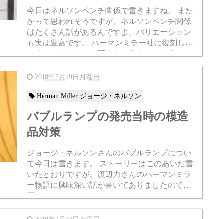
今日はネルソンベンチ関係で書きますね。 また
かって思われそうですが、ネルソンベンチ関係
はたくさん話があるんですよ。バリエーション
も実は豊富です。 ハーマンミラー社に復刻して
いるベンチはその一部なんですよ。 こんなベン
チも存在します。 George NE...
2018年2月19日月曜日
Herman Miller ジョージ・ネルソン
バブルランプの発売当時の模造
品対策
ジョージ・ネルソンさんのバブルランプについ
て今日は書きます。 ストーリーはこのあいだ書
いたとおりですが、渡辺力さんのハーマンミラ
ー物語に興味深い話が書いてありましたので引
用します。 ”ジョージ・ネルソンのベストセラ
ー<バッブルランプ>が、...