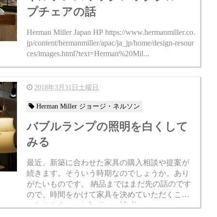
プチェアの話
Herman Miller Japan HP https://www.hermanmiller.co.
jp/content/hermanmiller/apac/ja_jp/home/design-resour
ces/images.html?text=Herman%20Mil...
2018年3月31日土曜日
Herman Miller ジョージ・ネルソン
バブルランプの照明を白くして
みる
最近、新築に合わせた家具の購入相談や提案が
続きます。そういう時期なのでしょうか。あり
がたいものです。 納品まではまだ先の話のです
ので、時間をかけて家具を決めていただくこと
になります。 バブルランプ参考 http://royal-furnitu
re.co.jp/produ...