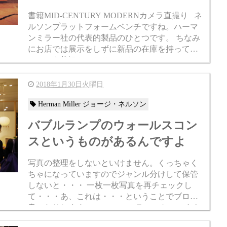
書籍MID-CENTURY MODERNカメラ直撮り ネ
ルソンプラットフォームベンチですね。ハーマ
ンミラー社の代表的製品のひとつです。 ちなみ
にお店では展示をしずに新品の在庫を持ってい
るという状況だったりします。だせよ。 ところ
でこのネルソンベン...
2018年1月30日火曜日
Herman Miller ジョージ・ネルソン
バブルランプのウォールスコン
スというものがあるんですよ
写真の整理をしないといけません。くっちゃく
ちゃになっていますのでジャンル分けして保管
しないと・・・ 一枚一枚写真を再チェックし
て・・・あ、これは・・・ということでブログ
書いたりします。 ハーマンミラーストアですよ
このときの http://blog.casestud...