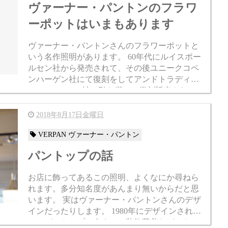
ヴァーナー・パントンのフラワ
ーポットはいまもあります
ヴァーナー・パントンさんのフラワーポットと
いう名作照明があります。 60年代にルイスポー
ルセン社から発売されて、その後ユニークコペ
ンハーゲン社にて復刻をしてアンドトラディシ
ョン(&tradition)社で引き継いで復刻販売されてい
ました。 それからアンドトラディ...
2018年8月17日金曜日
VERPAN ヴァーナー・パントン
パントップの話
お店に飾ってあるこの照明、よくなにか尋ねら
れます。多分知名度があんまり無いからだと思
います。 実はヴァーナー・パントンさんのデザ
インだったりします。 1980年にデザインされた
このパントップは今までの装飾華美なパントン