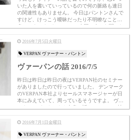
いた人を書いていっているので何の脈絡も連日
の関連性もありません。 今日はパントンさんで
すけど、けっこう曖昧だったり不明瞭なことが
多いです。 なぜかVERPAN本国の人から聞いた
内容と、東京で2009年にあったヴァーパン展と
食い違う...
2016年7月5日火曜日
VERPAN ヴァーナー・パントン
ヴァーパンの話 2016/7/5
昨日は昨日は昨日の夜はVERPAN社のセミナー
がありましたので行っていました。 デンマーク
のVERPAN本社よりセールスマネージャーが日
本にみえていて、周っているそうですよ。 ヴァ
ーナー・パントンさん自身の話と、VERPAN社
の実績について聞きました。 そんなわけで今
日...
2016年7月1日金曜日
VERPAN ヴァーナー・パントン