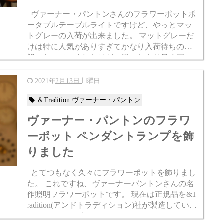
ヴァーナー・パントンさんのフラワーポットポ
ータブルテーブルライトですけど、やっとマッ
トグレーの入荷が出来ました。 マットグレーだ
けは特に人気がありすぎてかなり入荷待ちの状
態になっていましたけど、思ったより早く届い
て良かったです。 そもそもこのテーブルライト
自体どのカラーも今は...
2021年2月13日土曜日
＆Tradition ヴァーナー・パントン
ヴァーナー・パントンのフラワ
ーポット ペンダントランプを飾
りました
とてつもなく久々にフラワーポットを飾りまし
た。 これですね、ヴァーナーパントンさんの名
作照明フラワーポットです。 現在は正規品を&T
radition(アンドトラディション)社が製造していま
す。 フラワーポットはちょっとややこしいの