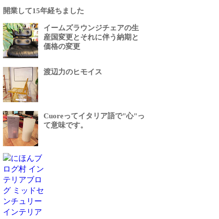
開業して15年経ちました
イームズラウンジチェアの生
産国変更とそれに伴う納期と
価格の変更
渡辺力のヒモイス
Cuoreってイタリア語で"心"っ
て意味です。