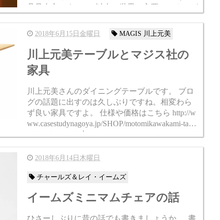
具見本市です。 500以上の世界の主要メーカーが
集まり、商業デザインに...
2018年6月15日金曜日
MAGIS 川上元美
川上元美テーブルとマジス社の
家具
川上元美さんのダイニングテーブルです。 ブロ
グの話題に出すのは久しぶりですね。相変わら
ず良い家具ですよ。 仕様や価格はこちら http://w
ww.casestudynagoya.jp/SHOP/motomikawakami-tabl
e.html ちょっと上の...
2018年6月14日木曜日
チャールズ＆レイ・イームズ
イームズミニマムチェアの話
ひさーしぶりに昔の話でも書きましょうか。 書