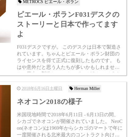
METROCS ピエール・ポラン
ピエール・ポランF031デスクの
ストーリーと日本で作ってます
よ
F031デスクですが。 このデスクは日本で製造さ
れています。ちゃんとピエール・ポラン財団の
ライセンスを得て正式に復刻したものです。 も
はや意外だと思う人たちが多いかもしれませ
ん。日本で製造しているのが。 どうしてそうな
っているのかですよね。 価格や仕様はこち
ら ...
2018年6月16日土曜日
Herman Miller
ネオコン2018の様子
米国現地時間で2018年6月11日 - 6月13日の間、
シカゴでネオコンが開催されていました。 NeoC
on(ネオコン)は1969年からシカゴのマートで年に
一度開催される北米最大のコントラクト向け家