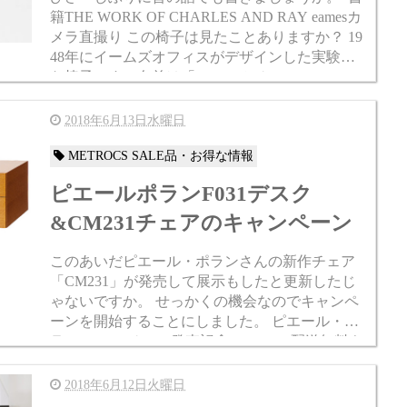
籍THE WORK OF CHARLES AND RAY eamesカ
メラ直撮り この椅子は見たことありますか？ 19
48年にイームズオフィスがデザインした実験的
な椅子です。名前は「ミニマムチェア(minimu...
2018年6月13日水曜日
METROCS SALE品・お得な情報
ピエールポランF031デスク
&CM231チェアのキャンペーン
このあいだピエール・ポランさんの新作チェア
「CM231」が発売して展示もしたと更新したじ
ゃないですか。 せっかくの機会なのでキャンペ
ーンを開始することにしました。 ピエール・ポ
ラン CM231チェア発売記念 ツーマン配送無料キ
ャンペーン ということで、 ...
2018年6月12日火曜日