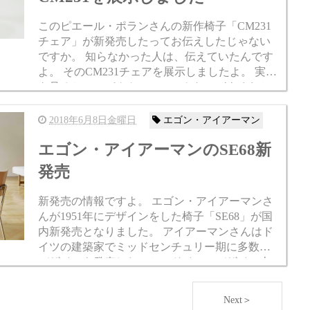
このピエール・ポランさんの新作椅子「CM231
チェア」が新発売したってお伝えしたじゃない
ですか。 知らなかった人は、伝えていたんです
よ。 そのCM231チェアを展示しましたよ。 実物
を見るとコンパクトでスマートなのがよくわか
ってもらえるはずです。 ME...
2018年6月8日金曜日
エゴン・アイアーマン
エゴン・アイアーマンのSE68新
発売
新発売の情報ですよ。 エゴン・アイアーマンさ
んが1951年にデザインをした椅子「SE68」が国
内新発売となりました。 アイアーマンさんはド
イツの建築家でミッドセンチュリー期に多数の
デザインを発表したことでドイツのデザイン史
に名前が残る人物です。 アイアーマン...
Next＞