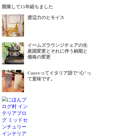
開業して15年経ちました
渡辺力のヒモイス
イームズラウンジチェアの生
産国変更とそれに伴う納期と
価格の変更
Cuoreってイタリア語で"心"っ
て意味です。