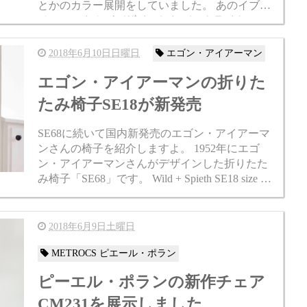
とかのカラー展開をしていました。 あのイブ・
ベアールさんがデザインしたデスクライトで、
発売当時は世界初の色温度が買えられるLEDラ
イ...
2018年6月10日日曜日
エゴン・アイアーマン
エゴン・アイアーマンの折りた
たみ椅子SE18が新発売
SE68に続いて国内新発売のエゴン・アイアーマ
ンさんの椅子を紹介しますよ。 1952年にエゴ
ン・アイアーマンさんがデザインした折りたた
み椅子「SE68」です。 Wild + Spieth SE18 size W5
00 D470 H770 SH460 mm ...
2018年6月9日土曜日
METROCS ピエール・ポラン
ピーエル・ポランの新作チェア
CM231を展示しました