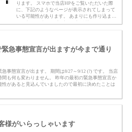
ります。 スマホで当店HPをご覧いただいた際
に、下記のようなページが表示されてしまって
いる可能性があります。 あまりにも作り込まれ
ていないHPなのですが、 これはリニューアルの
ミスでスマホ専用の必要のないページが出来て
しまい、一旦はこち...
愛知で緊急事態宣言が出ますが今まで通り
宣言が出ます。 期間は8/27～9/12 (?) です。 当店
時間も何も変わりません。 昨年の最初の緊急事態宣言か
能性があると見込んでいましたので最初に決めたことは
客様がいらっしゃいます