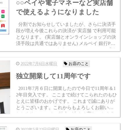
○○ペイや電子マネーなど実店舗
で使えるようになりました
分割でお知らせしていましたが、さらに決済手
段が増え今後これらの決済が 実店舗 で利用可能
となります。 (実店舗とオンラインショップの決
済手段は共通ではありません) メルペイ 銀行Pay
LINE Pay atone（アトネ EPOS PAY pring（プリ
ン） au...
2022年7月6日水曜日
お店のこと
独立開業して11周年です
2011年7月６日に開業したので今日で11周年＆1
2年目突入です。 ここまで続けてこられたのもひ
とえに皆様のおかげです。 これまで誠にありが
とうございます。これからもよろしくお願いい
たします。 コロナで社会が大きく変わったよう
に、当店も大きく変わりました。 ここで今うち
はどう...
2022年5月22日日曜日
お店のこと