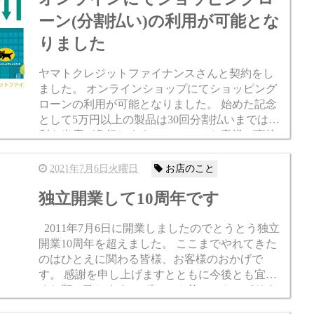
ーン(分割払い)の利用が可能とな
りました
ヤマトクレジットファイナンスさんと契約をし
ました。 オンラインショップにてショッピング
ローンの利用が可能となりました。 始めた記念
として5万円以上の製品は30回分割払いまでは金
利を当店が負担します。 ローンはお客様が直接
ヤマトクレジットファイナンスさんと契約をし
ていただきますので...
2021年7月6日火曜日
お店のこと
独立開業して10周年です
2011年7月6日に開業しましたのでとうとう独立
開業10周年を超えました。 ここまでやれてきた
のはひとえに関わる皆様、お客様のおかげで
す。 感謝を申し上げますとともに今後とも宜し
くお願い致します。 ずいぶん前にメトロポリタ
ンギャラリーの社長と飲みに行ったときに「10