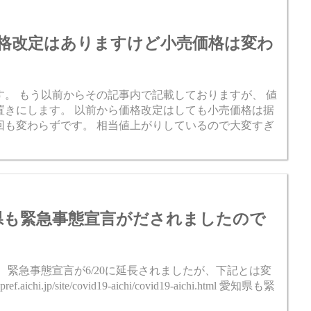
年は我慢だ...
格改定はありますけど小売価格は変わ
。 もう以前からその記事内で記載しておりますが、 値
置きにします。 以前から価格改定はしても小売価格は据
回も変わらずです。 相当値上がりしているので大変すぎ
愛知県も緊急事態宣言がだされましたので
 緊急事態宣言が6/20に延長されましたが、下記とは変
hi.jp/site/covid19-aichi/covid19-aichi.html 愛知県も緊