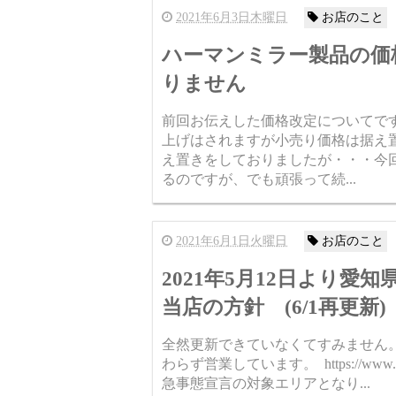
2021年6月3日木曜日
お店のこと
ハーマンミラー製品の価
りません
前回お伝えした価格改定についてです
上げはされますが小売り価格は据え
え置きをしておりましたが・・・今
るのですが、でも頑張って続...
2021年6月1日火曜日
お店のこと
2021年5月12日より
当店の方針 (6/1再更新)
全然更新できていなくてすみません。
わらず営業しています。 https://www.pref.aic
急事態宣言の対象エリアとなり...